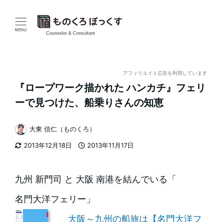
メ
イ
MENU
Counselor & Consultant
ン
コ
アフィリエイト広告を利用しています
『ロープワーク描かれた ハンカチ』フェリ
ン
ーで見つけた、船乗りさんの知恵
テ
大東 信仁（ものくろ）
ン
著
2013年12月18日
2013年11月17日
者
ツ
更新日
投稿日
へ
九州 新門司 と 大阪 南港を結んでいる「
移
名門大洋フェリー」
動
大阪～九州の船旅は【名門大洋フ