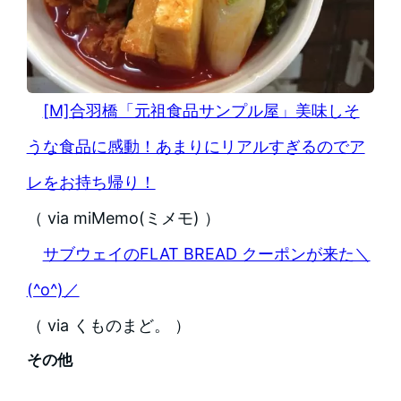
[M]合羽橋「元祖食品サンプル屋」美味しそ
うな食品に感動！あまりにリアルすぎるのでア
レをお持ち帰り！
（ via miMemo(ミメモ) ）
サブウェイのFLAT BREAD クーポンが来た＼
(^o^)／
（ via くものまど。 ）
その他