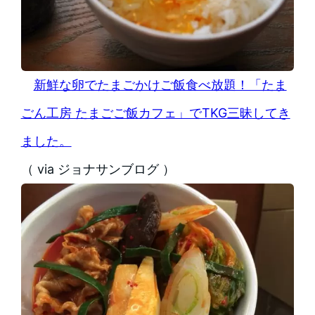
新鮮な卵でたまごかけご飯食べ放題！「たま
ごん工房 たまごご飯カフェ」でTKG三昧してき
ました。
（ via ジョナサンブログ ）