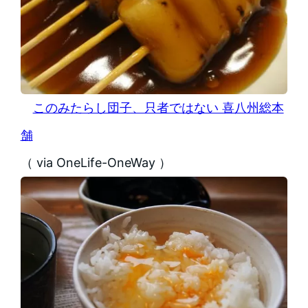
このみたらし団子、只者ではない 喜八州総本
舗
（ via OneLife-OneWay ）