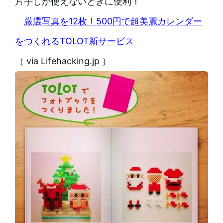
片手しか使えないときに便利！
厳選写真を12枚！500円で超美麗カレンダー
をつくれるTOLOT新サービス
（ via Lifehacking.jp ）