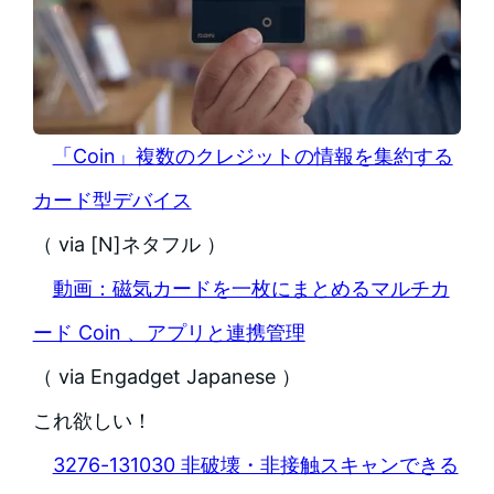
「Coin」複数のクレジットの情報を集約する
カード型デバイス
（ via [N]ネタフル ）
動画：磁気カードを一枚にまとめるマルチカ
ード Coin 、アプリと連携管理
（ via Engadget Japanese ）
これ欲しい！
3276-131030 非破壊・非接触スキャンできる