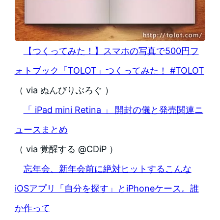
【つくってみた！】スマホの写真で500円フ
ォトブック「TOLOT」つくってみた！ #TOLOT
（ via ぬんびりぶろぐ ）
「 iPad mini Retina 」 開封の儀と発売関連ニ
ュースまとめ
（ via 覚醒する @CDiP ）
忘年会、新年会前に絶対ヒットするこんな
iOSアプリ「自分を探す」とiPhoneケース。誰
か作って