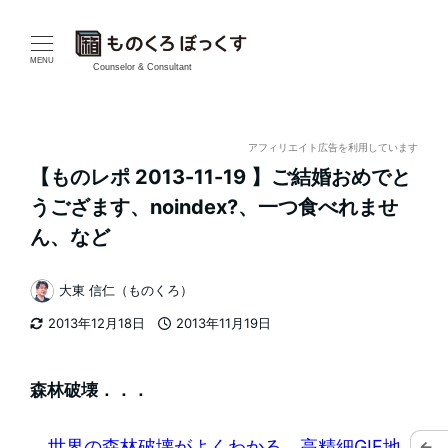
メ
イ
MENU
Counselor & Consultant
ン
コ
アフィリエイト広告を利用しています
【ものレポ 2013-11-19 】ご結婚おめでと
ン
うござます、noindex?、一つ食べれませ
テ
ん、など
ン
大東 信仁（ものくろ）
著
ツ
2013年12月18日
2013年11月19日
者
更新日
投稿日
へ
移
森林破壊．．．
動
世界の森林破壊がよくわかる、高精細GIF地
←