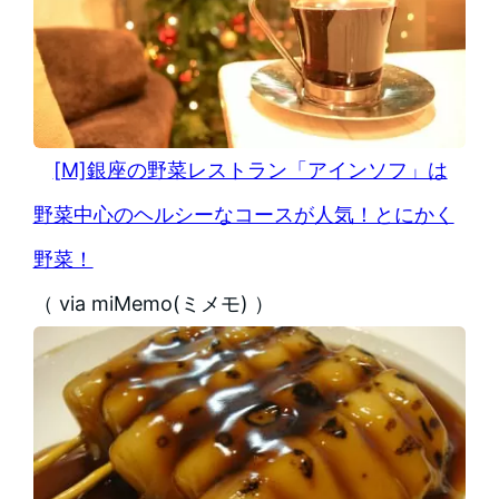
[M]銀座の野菜レストラン「アインソフ」は
野菜中心のヘルシーなコースが人気！とにかく
野菜！
（ via miMemo(ミメモ) ）