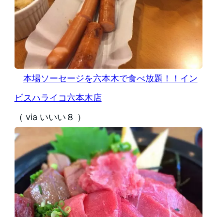
本場ソーセージを六本木で食べ放題！！イン
ビスハライコ六本木店
（ via いいい８ ）