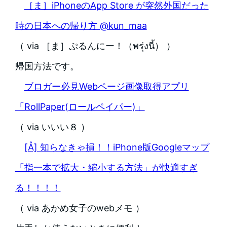
［ま］iPhoneのApp Store が突然外国だった
時の日本への帰り方 @kun_maa
（ via ［ま］ぷるんにー！（พรุ่งนี้） ）
帰国方法です。
ブロガー必見Webページ画像取得アプリ
「RollPaper(ロールペイパー)」
（ via いいい８ ）
[Å] 知らなきゃ損！！iPhone版Googleマップ
「指一本で拡大・縮小する方法」が快適すぎ
る！！！！
（ via あかめ女子のwebメモ ）