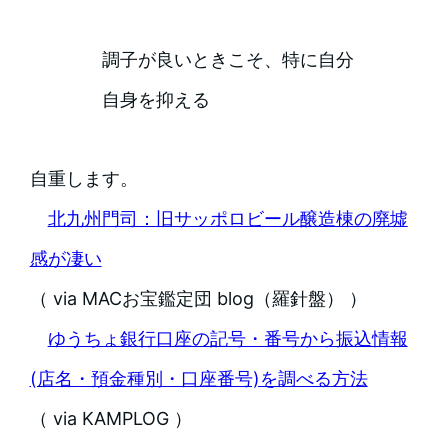
調子が良いときこそ、特に自分
自身を抑える
自重します。
北九州門司：旧サッポロビール醸造棟の廃墟
感が凄い
（ via MACお宝鑑定団 blog（羅針盤） ）
ゆうちょ銀行口座の記号・番号から振込情報
(店名・預金種別・口座番号)を調べる方法
（ via KAMPLOG ）