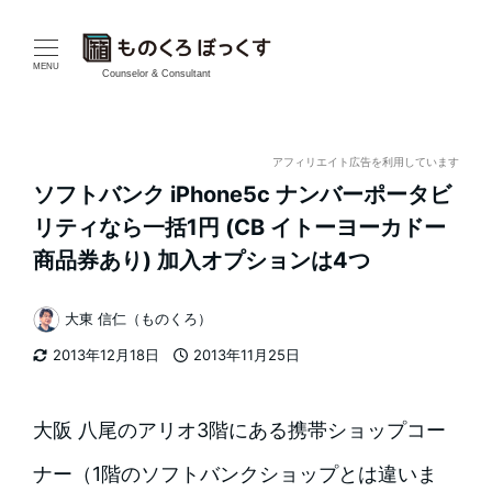
メ
イ
MENU
Counselor & Consultant
ン
コ
アフィリエイト広告を利用しています
ソフトバンク iPhone5c ナンバーポータビ
ン
リティなら一括1円 (CB イトーヨーカドー
テ
商品券あり) 加入オプションは4つ
ン
大東 信仁（ものくろ）
著
ツ
2013年12月18日
2013年11月25日
者
更新日
投稿日
へ
移
大阪 八尾のアリオ3階にある携帯ショップコー
動
ナー（1階のソフトバンクショップとは違いま