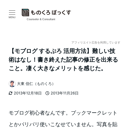
メ
イ
MENU
Counselor & Consultant
ン
コ
アフィリエイト広告を利用しています
【モブログ するぷろ 活用方法】難しい技
ン
術はなし！書き終えた記事の修正を出来る
テ
こと。凄く大きなメリットを感じた。
ン
大東 信仁（ものくろ）
著
ツ
2013年12月18日
2013年11月26日
者
更新日
投稿日
へ
移
モブログ初心者なんです。ブックマークレット
動
とかバリバリ使いこなせていません。写真を貼