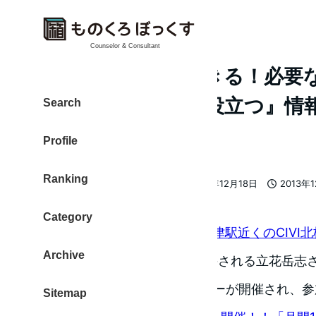
Counselor & Consultant
誰でも情報発信できる！必要
でなく『誠意ある役立つ』情
Search
#nsl18
Profile
Ranking
大東 信仁（ものくろ）
2013年12月18日
2013年
著
更新日
投稿日
者
Category
2013年12月1日
大阪 梅田・中津駅近くのCIVI
Archive
ブログ No Second Life を主宰される立花
の秘密”をテーマにしたセミナーが開催され、
Sitemap