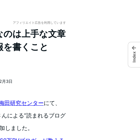
アフィリエイト広告を利用しています
なのは上手な文章
報を書くこと
←
Index
12月3日
北梅田研究センター
にて、
岳志さんによる”読まれるブログ
参加しました。