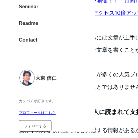
東京・大阪・福岡でセミナー開催！！「月間1
Seminar
読まれ、引き寄せ、売れる！ アクセス10倍アップ 
Readme
座」！！ | No Second Life
ブログを書く・情報発信をするには文章が上手
Contact
と思われていませんか？上手な文章を書くこと
はないのです。
皆さんと同じサラリーマンの方が多くの人気ブ
大東 信仁
す。記事を書くことは特別なことではありませ
得意ではないですから。
カンパチが好きです。
どのようなブログが多くの人に読まれて支
プロフィールはこちら
フォローする
読み手の方が役に立ったと共感する情報がある