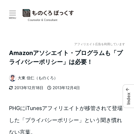
メ
イ
MENU
Counselor & Consultant
ン
コ
アフィリエイト広告を利用しています
Amazonアソシエイト・プログラムも「プ
ン
ライバシーポリシー」は必要！
テ
大東 信仁（ものくろ）
ン
著
2013年12月18日
2013年12月4日
←
者
ツ
更新日
投稿日
Index
へ
PHGにiTunesアフィリエイトが移管されて登場
移
した「プライバシーポリシー」という聞き慣れ
動
ない言葉。