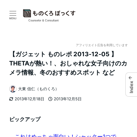
メ
イ
MENU
Counselor & Consultant
ン
コ
アフィリエイト広告を利用しています
【ガジェット ものレポ 2013-12-05 】
ン
THETAが熱い！、おしゃれな女子向けのカ
テ
メラ情報、冬のおすすめスポット など
←
ン
Index
大東 信仁（ものくろ）
著
ツ
2013年12月18日
2013年12月5日
者
更新日
投稿日
へ
移
ピックアップ
動
これはめっちゃ面白い！シャッター1つで