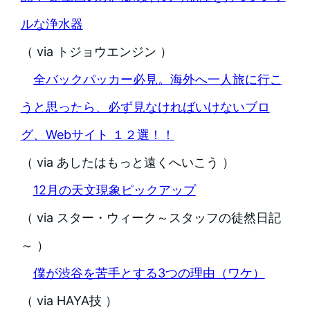
ルな浄水器
（ via トジョウエンジン ）
全バックパッカー必見。海外へ一人旅に行こ
うと思ったら、必ず見なければいけないブロ
グ、Webサイト １２選！！
（ via あしたはもっと遠くへいこう ）
12月の天文現象ピックアップ
（ via スター・ウィーク～スタッフの徒然日記
～ ）
僕が渋谷を苦手とする3つの理由（ワケ）
（ via HAYA技 ）