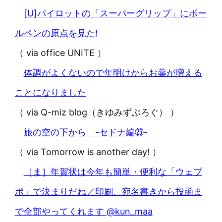
[U]パイロットの「スーパーグリップ」にボー
ルペンの原点を見た!
（ via office UNITE ）
体調がよくないので年明けからお薬が増える
ことになりました
（ via Q-miz blog（きゆみずぶろぐ） ）
旅の空の下から -セドナ編㉕-
（ via Tomorrow is another day! ）
［ま］年賀状は今年も簡単・便利な「ウェブ
ポ」で決まりだね／印刷、宛名書きから投函ま
で全部やってくれます @kun_maa