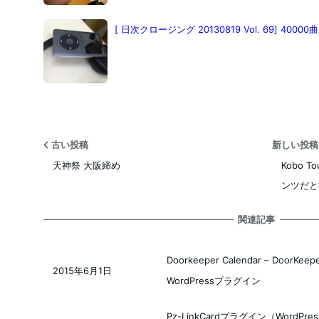
[ 日次クロージング 20130819 Vol. 69] 40
古い投稿
新しい投
天神祭 大阪締め
Kobo 
ンツだと
関連記事
Doorkeeper Calendar – Do
2015年6月1日
投稿日
WordPressプラグイン
Pz-LinkCardプラグイン（WordPr