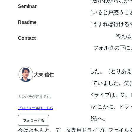
ローカルの別ドライブに行く方法がわからなかっ
Seminar
的なことだが、Finderを使っていると戸惑う
Readme
・ローカルの別ドライブにはどうすれば行ける
答えは
Contact
ート(/)の下にある「VolumeS」フォルダの
る。そこを開けば良い。
これだけですが、1週間悩みました。（とりあ
大東 信仁
の中で、ファイルをやりくりしていました。笑）
Windowsのユーザーなので、ドライブは、C:
カンパチが好きです。
りました。なので、メニューのどこかに、ドラ
プロフィールはこちら
はず！と思い込んでしまい、泥沼へ。
フォローする
今はきちんと、データ専用ドライブにファイル