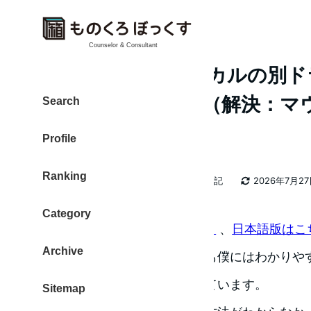
Counselor & Consultant
FileZilla Mac ローカル
法がわからない。（解決：マ
Search
ト）
Profile
Ranking
カテゴリー
大東 信仁（ものくろ）
2026年日記
2026年7月2
著
更新日
者
Category
Filezella （Mac）
、
日本語版はこ
Archive
た。 設定方法、ツリー表示も僕にはわかりや
無く、いや、速いかなと思っています。
Sitemap