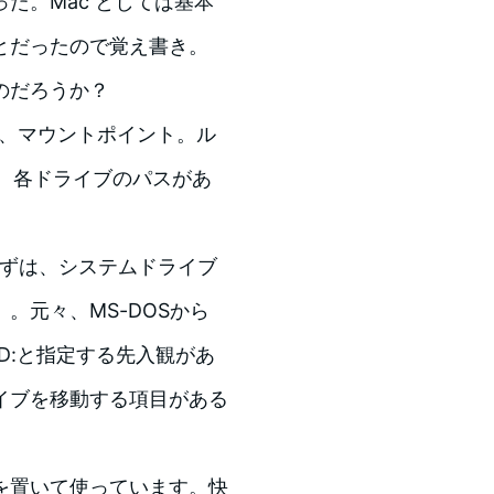
た。Mac としては基本
ことだったので覚え書き。
のだろうか？
、マウントポイント。ル
下に、各ドライブのパスがあ
えずは、システムドライブ
。元々、MS-DOSから
、D:と指定する先入観があ
イブを移動する項目がある
を置いて使っています。快