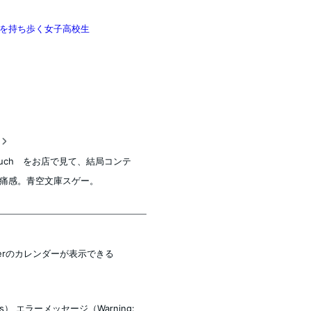
000曲を持ち歩く女子高校生
稿
Touch をお店で見て、結局コンテ
痛感。青空文庫スゲー。
orKeeperのカレンダーが表示できる
ess） エラーメッセージ（Warning: