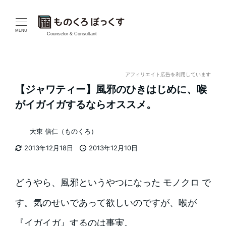
メ
イ
MENU
Counselor & Consultant
ン
コ
アフィリエイト広告を利用しています
【ジャワティー】風邪のひきはじめに、喉
ン
がイガイガするならオススメ。
テ
大東 信仁（ものくろ）
ン
著
2013年12月18日
2013年12月10日
者
ツ
更新日
投稿日
へ
どうやら、風邪というやつになった モノクロ で
移
す。気のせいであって欲しいのですが、喉が
動
『イガイガ』するのは事実。