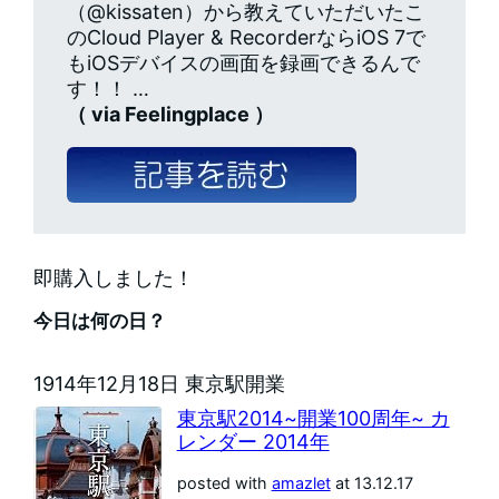
（@kissaten）から教えていただいたこ
のCloud Player & RecorderならiOS 7で
もiOSデバイスの画面を録画できるんで
す！！ …
（ via Feelingplace ）
即購入しました！
今日は何の日？
1914年12月18日 東京駅開業
東京駅2014~開業100周年~ カ
レンダー 2014年
posted with
amazlet
at 13.12.17