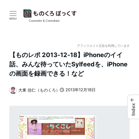
メ
イ
MENU
Counselor & Consultant
ン
コ
アフィリエイト広告を利用しています
【ものレポ 2013-12-18】iPhoneのイイ
ン
話、みんな待っていたSylfeedを、iPhone
テ
の画面を録画できる！など
ン
2013年12月18日
大東 信仁（ものくろ）
投稿日
著
ツ
←
者
Index
へ
移
動