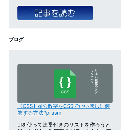
ブログ
【CSS】olの数字をCSSでいい感じに装
飾する方法*prasm
olを使って連番付きのリストを作ろうと