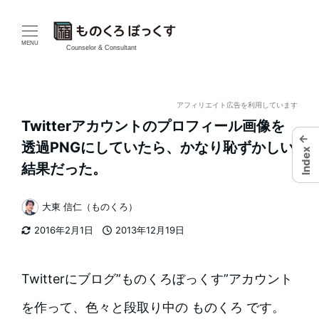
メ
イ
MENU
Counselor & Consultant
ン
コ
アフィリエイト広告を利用しています
Twitterアカウントのプロフィール画像を
ン
←
透過PNGにしていたら、かなり恥ずかしい
Index
テ
結果だった。
ン
大東 信仁（ものくろ）
著
ツ
2016年2月1日
2013年12月19日
者
更新日
投稿日
へ
移
Twitterにブログ”ものくろぼっくす”アカウント
動
を作って、色々と段取り中の ものくろ です。