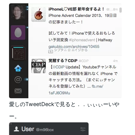
愛しのTweetDeckで見ると．．ぃぃぃーいや
ー。