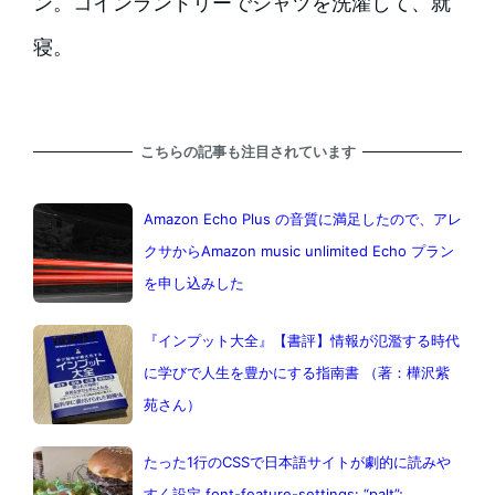
ン。コインランドリーでシャツを洗濯して、就
寝。
こちらの記事も注目されています
Amazon Echo Plus の音質に満足したので、アレ
クサからAmazon music unlimited Echo プラン
を申し込みした
『インプット大全』【書評】情報が氾濫する時代
に学びで人生を豊かにする指南書 （著：樺沢紫
苑さん）
たった1行のCSSで日本語サイトが劇的に読みや
すく設定 font-feature-settings: “palt”;