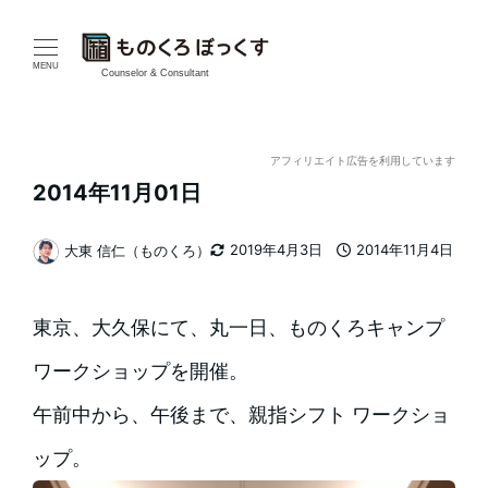
メ
イ
MENU
Counselor & Consultant
ン
コ
アフィリエイト広告を利用しています
2014年11月01日
ン
テ
2019年4月3日
2014年11月4日
大東 信仁（ものくろ）
更新日
投稿日
著
ン
者
東京、大久保にて、丸一日、ものくろキャンプ
ツ
ワークショップを開催。
へ
午前中から、午後まで、親指シフト ワークショ
移
ップ。
動