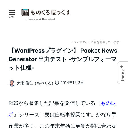
メ
イ
MENU
Counselor & Consultant
ン
コ
アフィリエイト広告を利用しています
【WordPressプラグイン】 Pocket News
ン
Generator 出力テスト -サンプルフォーマ
テ
←
ット仕様-
Index
ン
2014年1月2日
大東 信仁（ものくろ）
投稿日
著
ツ
者
へ
RSSから収集した記事を発信している『
ものレ
移
ポ
』シリーズ。実は自転車操業です。かなり手
動
作業が多く、この年末年始に更新が間に合わな