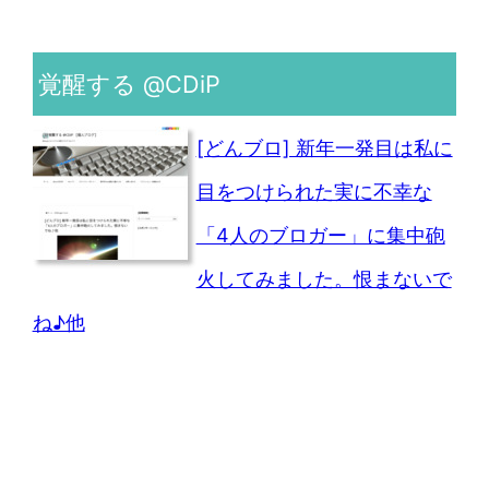
覚醒する @CDiP
[どんブロ] 新年一発目は私に
目をつけられた実に不幸な
「4人のブロガー」に集中砲
火してみました。恨まないで
ね♪他