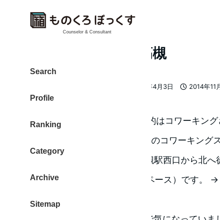
Counselor & Consultant
2014年11月18日 高槻
Search
大東 信仁（ものくろ）
2019年4月3日
2014年11
著
更新日
投稿日
Profile
者
大阪 高槻へ出かけました。目的はコワーキング
Ranking
訪れたのはこちら → 高槻のコワーキングスペース : 
Category
(アイルビー高槻) : JR高槻駅西口から北へ徒
Archive
Space（コワーキングスペース）です。 
takatsuki.com/
Sitemap
大阪と京都の中間にある場所で気になっていま