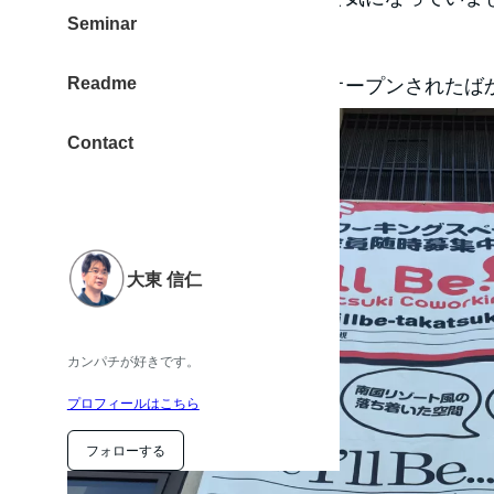
Seminar
Readme
ビルに近づくと垂れ幕！最近オープンされたば
Contact
大東 信仁
カンパチが好きです。
プロフィールはこちら
フォローする