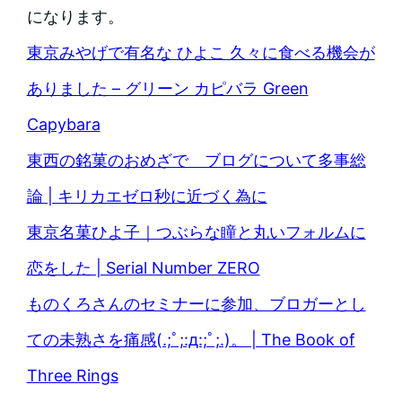
になります。
東京みやげで有名な ひよこ 久々に食べる機会が
ありました – グリーン カピバラ Green
Capybara
東西の銘菓のおめざで ブログについて多事総
論 | キリカエゼロ秒に近づく為に
東京名菓ひよ子｜つぶらな瞳と丸いフォルムに
恋をした | Serial Number ZERO
ものくろさんのセミナーに参加、ブロガーとし
ての未熟さを痛感(.;ﾟ;:д:;ﾟ;.)。 | The Book of
Three Rings