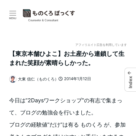
メ
イ
MENU
Counselor & Consultant
ン
コ
アフィリエイト広告を利用しています
【東京本舗ひよこ】お土産から連鎖して生
ン
まれた笑顔が素晴らしかった。
テ
←
Index
2014年1月12日
大東 信仁（ものくろ）
ン
投稿日
著
者
ツ
今日は”2Daysワークショップ”の有志で集まっ
へ
て、ブログの勉強会を行いました。
移
ブログの経験値”だけ”は有る ものくろ が、参加
動