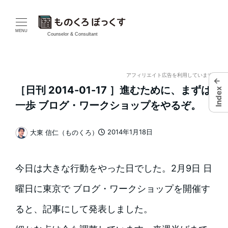
メ
イ
MENU
Counselor & Consultant
ン
コ
アフィリエイト広告を利用しています
←
［日刊 2014-01-17 ］進むために、まずは
Index
ン
一歩 ブログ・ワークショップをやるぞ。
テ
2014年1月18日
大東 信仁（ものくろ）
ン
投稿日
著
者
ツ
今日は大きな行動をやった日でした。2月9日 日
へ
曜日に東京で ブログ・ワークショップを開催す
移
ると、記事にして発表しました。
動