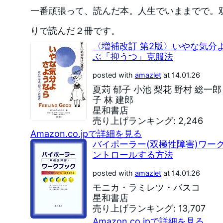
一番頑張って、読んだ本。人生でいままでで。
りで読んだ２冊です。
〈増補改訂 第2版〉いやな気分
ぶ「抑うつ」克服法
posted with
amazlet
at 14.01.26
夏苅 郁子 小池 梨花 野村 総一郎 Da
子 林 建郎
星和書店
売り上げランキング: 2,246
Amazon.co.jpで詳細を見る
バイポーラー(双極性障害)ワー
ントロールする方法
posted with
amazlet
at 14.01.26
モニカ・ラミレツ・バスコ
星和書店
売り上げランキング: 13,707
Amazon.co.jpで詳細を見る