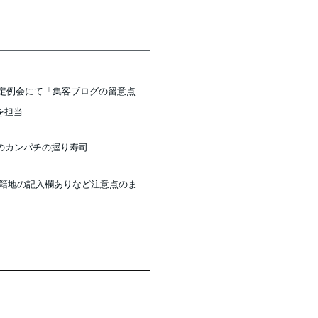
1月定例会にて「集客ブログの留意点
を担当
のカンパチの握り寿司
本籍地の記入欄ありなど注意点のま