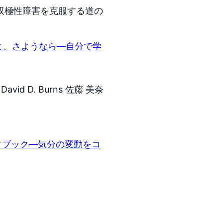
双極性障害を克服する道の
よ、さようなら―自分で学
vid D. Burns 佐藤 美奈
クブック―気分の変動をコ