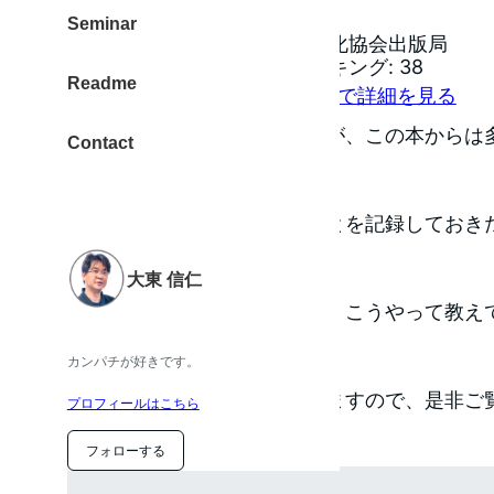
中村 天風
Seminar
日本経営合理化協会出版局
売り上げランキング: 38
Readme
Amazon.co.jpで詳細を見る
まだ、手元に届いていませんが、この本からは
Contact
す。
なので、今日買ったということを記録しておき
実現』
大東 信仁
全く知りませんでした。でも、こうやって教え
がたい事です。
カンパチが好きです。
詳しくはこちらに書かれていますので、是非ご
プロフィールはこちら
す。
フォローする