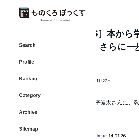
Counselor & Consultant
［日刊 2014-01-26］本
かなった。なので、さらに一
Search
を
Profile
Ranking
大東 信仁（ものくろ）
2014年1月27日
著
投稿日
者
Category
ブログ
ガンガン行こうぜ！
中平健太さんに、教
Archive
現』を購入しました。
成功の実現
Sitemap
posted with
amazlet
at 14.01.26