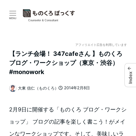
メ
イ
MENU
Counselor & Consultant
ン
コ
アフィリエイト広告を利用しています
【ランチ会場！ 347cafeさん 】ものくろ
ン
ブログ・ワークショップ（東京・渋谷）
←
テ
#monowork
Index
ン
2014年2月8日
大東 信仁（ものくろ）
投稿日
著
ツ
者
へ
2月9日に開催する「ものくろ ブログ・ワークシ
移
ョップ」 ブログの記事を楽しく書こう！がメイ
動
ンなワークショップです。そして、美味しいラ