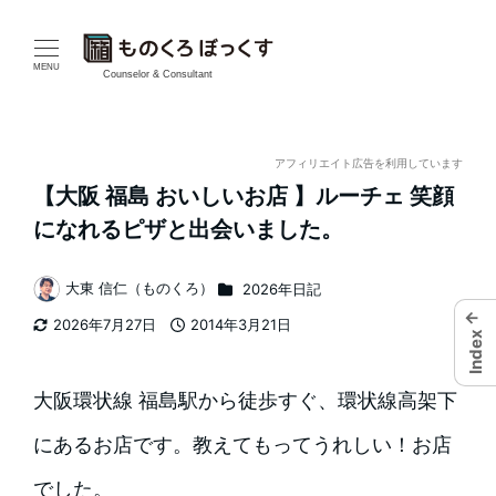
メ
イ
MENU
Counselor & Consultant
ン
コ
アフィリエイト広告を利用しています
【大阪 福島 おいしいお店 】ルーチェ 笑顔
ン
になれるピザと出会いました。
テ
カテゴリー
大東 信仁（ものくろ）
2026年日記
ン
著
←
2026年7月27日
2014年3月21日
者
ツ
Index
更新日
投稿日
へ
大阪環状線 福島駅から徒歩すぐ、環状線高架下
移
にあるお店です。教えてもってうれしい！お店
動
でした。