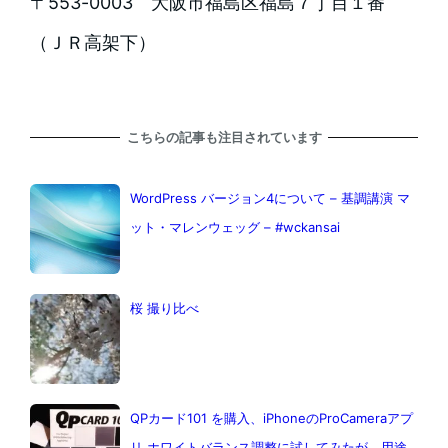
〒553-0003 大阪市福島区福島７丁目１番
（ＪＲ高架下）
こちらの記事も注目されています
WordPress バージョン4について – 基調講演 マ
ット・マレンウェッグ – #wckansai
桜 撮り比べ
QPカード101 を購入、iPhoneのProCameraアプ
リ ホワイトバランス調整に試してみたが、用途