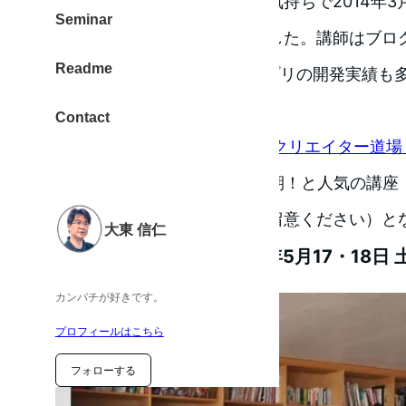
アイデアを実現したい！その気持ちで2014年3月
Seminar
リ開発講座＠大阪
に参加しました。講師はブロ
Readme
髪な
あきお
さん。iPhoneアプリの開発実績
ます。
Contact
東京では、自由大学 「
アプリクリエイター道場
師をされており、次回は第19期！と人気の講座
営・内容も異なりますのでご留意ください）と
大東 信仁
再び大阪にて開催（2014年5月17・18日
カンパチが好きです。
プロフィールはこちら
フォローする