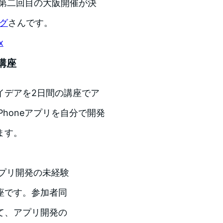
て、第二回目の大阪開催が決
ング
さんです。
x
講座
イデアを2日間の講座でア
honeアプリを自分で開発
ます。
アプリ開発の未経験
座です。参加者同
て、アプリ開発の