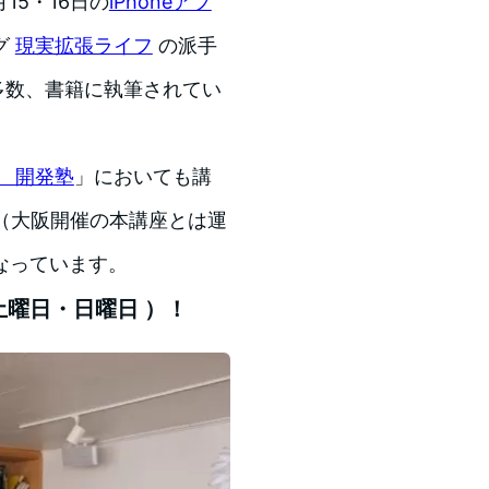
15・16日の
iPhoneアプ
グ
現実拡張ライフ
の派手
も多数、書籍に執筆されてい
 開発塾
」においても講
（大阪開催の本講座とは運
なっています。
 土曜日・日曜日 ）！