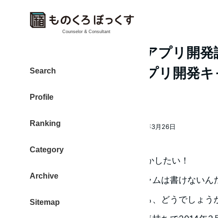
Counselor & Consultant
初心者向けiPhoneアプリ開
び開催「iPhoneアプリ開発
Search
2回」
Profile
Ranking
大東 信仁（ものくろ）
2014年3月26日
著
投稿日
者
Category
iPhoneを自分の思うままに動かしたい！
Archive
そう思っても、、、「プログラムは書けないん
うか？自分でアプリを作れたら、どうでしょう
Sitemap