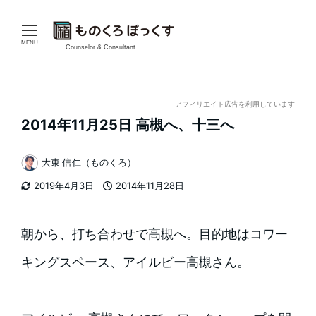
メ
イ
MENU
Counselor & Consultant
ン
コ
アフィリエイト広告を利用しています
2014年11月25日 高槻へ、十三へ
ン
テ
大東 信仁（ものくろ）
著
2019年4月3日
2014年11月28日
ン
者
更新日
投稿日
ツ
朝から、打ち合わせで高槻へ。目的地はコワー
へ
キングスペース、アイルビー高槻さん。
移
動