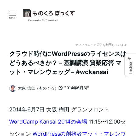
メ
イ
MENU
Counselor & Consultant
ン
コ
アフィリエイト広告を利用しています
クラウド時代にWordPressのライセンスは
ン
←
どうあるべきか？ – 基調講演 質疑応答 マ
Index
テ
ット・マレンウェッグ – #wckansai
ン
2014年6月8日
大東 信仁（ものくろ）
投稿日
著
ツ
者
へ
2014年6月7日 大阪 梅田 グランフロント
移
WordCamp Kansai 2014の会場
11:15〜12:00セ
動
ッション
WordPressの創始者マット・マレンウ