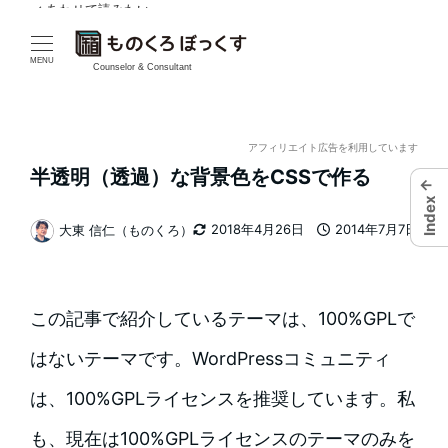
✓ あわせて読みたい
メ
イ
MENU
Counselor & Consultant
ン
コ
アフィリエイト広告を利用しています
半透明（透過）な背景色をCSSで作る
←
ン
Index
テ
2018年4月26日
2014年7月7日
大東 信仁（ものくろ）
更新日
投稿日
著
ン
者
ツ
この記事で紹介しているテーマは、100%GPLで
へ
はないテーマです。WordPressコミュニティ
移
は、100%GPLライセンスを推奨しています。私
動
も、現在は100%GPLライセンスのテーマのみを