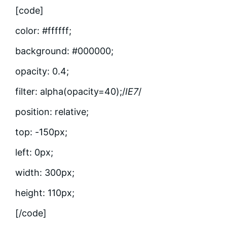
[code]
color: #ffffff;
background: #000000;
opacity: 0.4;
filter: alpha(opacity=40);/
IE7
/
position: relative;
top: -150px;
left: 0px;
width: 300px;
height: 110px;
[/code]