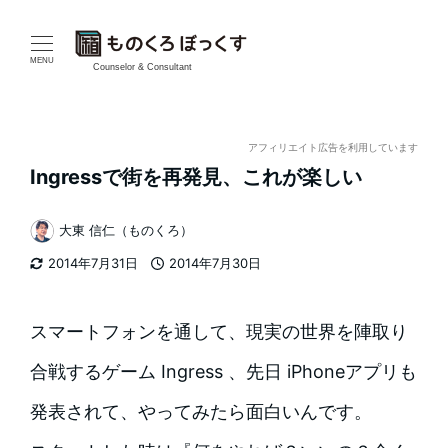
メ
イ
MENU
Counselor & Consultant
ン
コ
アフィリエイト広告を利用しています
Ingressで街を再発見、これが楽しい
ン
テ
大東 信仁（ものくろ）
著
2014年7月31日
2014年7月30日
ン
者
更新日
投稿日
ツ
スマートフォンを通して、現実の世界を陣取り
へ
合戦するゲーム Ingress 、先日 iPhoneアプリも
移
発表されて、やってみたら面白いんです。
動