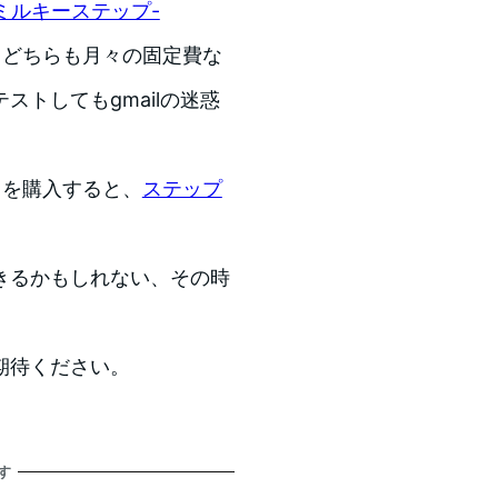
p-ミルキーステップ-
。どちらも月々の固定費な
トしてもgmailの迷惑
スを購入すると、
ステップ
きるかもしれない、その時
期待ください。
す