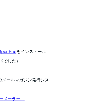
OpenPne
をインストール
OKでした）
のメールマガジン発行シス
シーメーラー」