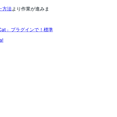
た方法
より作業が進みま
h Cat」プラグインで！標準
!