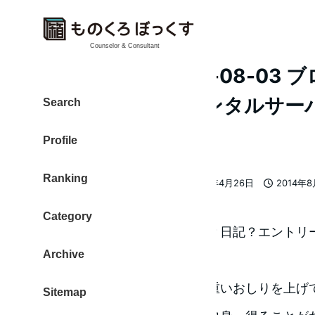
Counselor & Consultant
日々此雑記：2014-08-03
ーを整理して、レンタルサー
Search
日
Profile
Ranking
大東 信仁（ものくろ）
2018年4月26日
2014年
著
更新日
投稿日
者
Category
今年になって毎日の活動記録？日記？エントリ
Archive
すが、再開します。
ブログのカテゴリー整理を、重いおしりを上げ
Sitemap