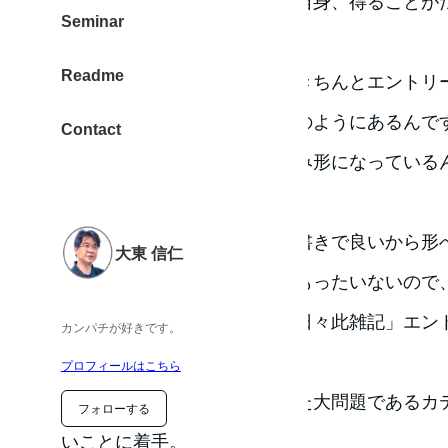
エントリーを読み返すと自分自身、得ることが
Seminar
「やっぱ、ログ大切や」
Readme
と気づいたところなんです。きちんとエントリ
だまま書いていないことが山のようにあるんで
Contact
旅行
です。日記エントリーのみ形になっている
ほんと、どこの文豪なんだか。
どうせ文才ないんだから箇条書きで良いから形
大東 信仁
独りよがりの日記にするのはもったいないので
ばいいなと。
ということで「日々此雑記」エン
カンパチが好きです。
ます。
プロフィールはこちら
ものくろぼっくすが抱えていた大問題であるカ
フォローする
いことに着手。