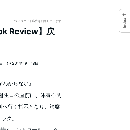
←
Index
アフィリエイト広告を利用しています
 Review】戻
7日
2014年9月18日
投稿日
がわからない』
誕生日の直前に、体調不良
科へ行く指示となり、診察
ョック。
感情をコントロールしよう