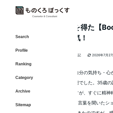
Counselor & Consultant
楽に生きる気づきを得た【Book
っておいで私の元気！
Search
Profile
カテゴリー
大東 信仁（ものくろ）
2026年日記
2026年7月2
著
更新日
Ranking
者
『感情って何なんだろう』『自分の気持ち・心
Category
数年前のものくろはこんな状態でした。35歳の
Archive
の診察だったはずだったのですが、すぐに精神
したその日に”就労不能”という言葉を聞いたシ
Sitemap
あれから3年、疾患から回復できたのですが、