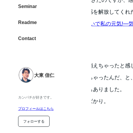
Seminar
と心がけて生活していた違和感を解放してくれ
Readme
Amazonリンク →
もどっておいで私の元気!―気
クス)
Contact
就労不能という響き
社会という枠組みから自分が消えちゃったと感
大東 信仁
ていたのに、どうしてこなっちゃったんだ、と
りへ八つ当たりしたい気持ちもありました。
カンパチが好きです。
とにかく、回復したいと焦るばかり。
プロフィールはこちら
フォローする