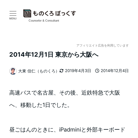
メ
イ
MENU
Counselor & Consultant
ン
コ
アフィリエイト広告を利用しています
2014年12月1日 東京から大阪へ
ン
テ
2019年4月3日
2014年12月4日
大東 信仁（ものくろ）
更新日
投稿日
著
ン
者
高速バスで名古屋、その後、近鉄特急で大阪
ツ
へ、移動した1日でした。
へ
移
昼ごはんのときに、iPadminiと外部キーボード
動