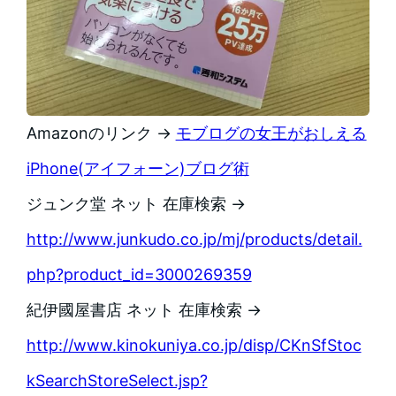
Amazonのリンク →
モブログの女王がおしえる
iPhone(アイフォーン)ブログ術
ジュンク堂 ネット 在庫検索 →
http://www.junkudo.co.jp/mj/products/detail.
php?product_id=3000269359
紀伊國屋書店 ネット 在庫検索 →
http://www.kinokuniya.co.jp/disp/CKnSfStoc
kSearchStoreSelect.jsp?