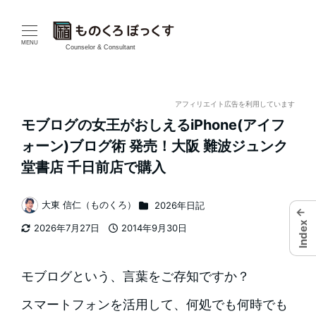
メ
イ
MENU
Counselor & Consultant
ン
コ
アフィリエイト広告を利用しています
モブログの女王がおしえるiPhone(アイフ
ン
ォーン)ブログ術 発売！大阪 難波ジュンク
テ
堂書店 千日前店で購入
ン
カテゴリー
大東 信仁（ものくろ）
2026年日記
←
著
ツ
Index
2026年7月27日
2014年9月30日
者
更新日
投稿日
へ
移
モブログという、言葉をご存知ですか？
動
スマートフォンを活用して、何処でも何時でも