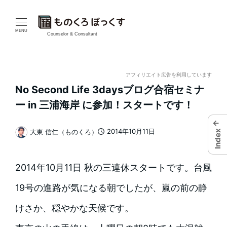
メ
イ
MENU
Counselor & Consultant
ン
コ
アフィリエイト広告を利用しています
No Second Life 3daysブログ合宿セミナ
ン
ー in 三浦海岸 に参加！スタートです！
テ
←
2014年10月11日
大東 信仁（ものくろ）
Index
ン
投稿日
著
者
ツ
2014年10月11日 秋の三連休スタートです。台風
へ
19号の進路が気になる朝でしたが、嵐の前の静
移
けさか、穏やかな天候です。
動