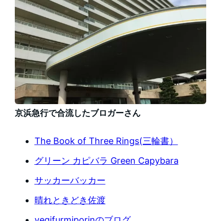
京浜急行で合流したブロガーさん
The Book of Three Rings(三輪書）
グリーン カピバラ Green Capybara
サッカーバッカー
晴れときどき佐渡
vegifurmiporinのブログ