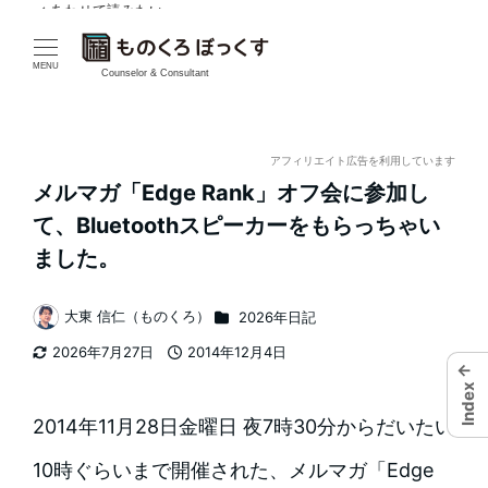
✓ あわせて読みたい
メ
イ
MENU
Counselor & Consultant
ン
コ
アフィリエイト広告を利用しています
メルマガ「Edge Rank」オフ会に参加し
ン
て、Bluetoothスピーカーをもらっちゃい
テ
ました。
ン
カテゴリー
大東 信仁（ものくろ）
2026年日記
著
ツ
2026年7月27日
2014年12月4日
者
更新日
投稿日
←
へ
Index
移
2014年11月28日金曜日 夜7時30分からだいたい
動
10時ぐらいまで開催された、メルマガ「Edge