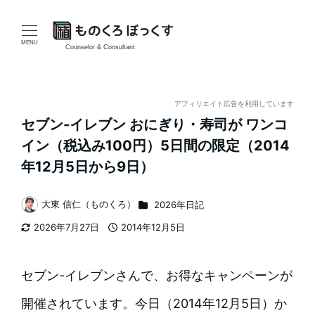
メ
イ
MENU
Counselor & Consultant
ン
コ
アフィリエイト広告を利用しています
セブン-イレブン おにぎり・寿司が ワンコ
ン
イン（税込み100円）5日間の限定（2014
テ
年12月5日から9日）
ン
カテゴリー
大東 信仁（ものくろ）
2026年日記
著
ツ
2026年7月27日
2014年12月5日
者
更新日
投稿日
へ
移
セブン-イレブンさんで、お得なキャンペーンが
動
開催されています。今日（2014年12月5日）か