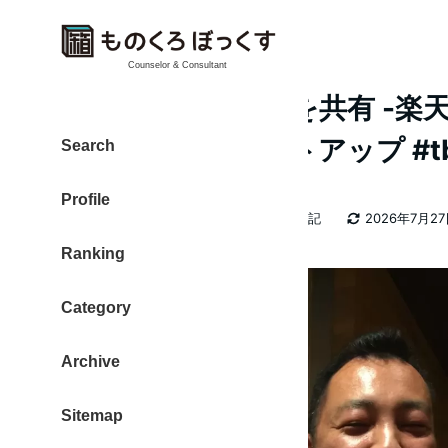
Counselor & Consultant
ブログ運営の悩みを共有 -楽天
東京ブロガーミートアップ #t
Search
Profile
カテゴリー
大東 信仁（ものくろ）
2026年日記
2026年7月2
著
更新日
Ranking
者
Category
Archive
Sitemap