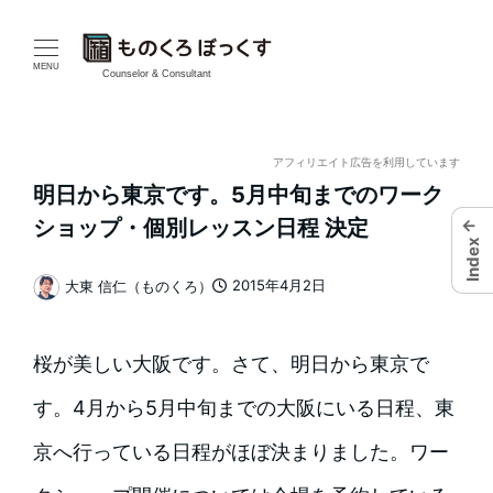
メ
イ
MENU
Counselor & Consultant
ン
コ
アフィリエイト広告を利用しています
明日から東京です。5月中旬までのワーク
ン
←
ショップ・個別レッスン日程 決定
Index
テ
2015年4月2日
大東 信仁（ものくろ）
ン
投稿日
著
者
ツ
桜が美しい大阪です。さて、明日から東京で
へ
す。4月から5月中旬までの大阪にいる日程、東
移
京へ行っている日程がほぼ決まりました。ワー
動