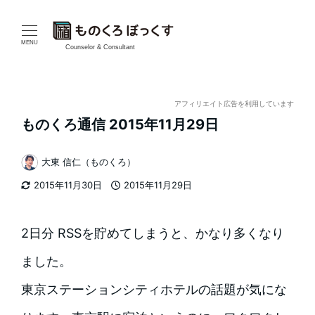
メ
イ
MENU
Counselor & Consultant
ン
コ
アフィリエイト広告を利用しています
ものくろ通信 2015年11月29日
ン
テ
大東 信仁（ものくろ）
著
2015年11月30日
2015年11月29日
ン
者
更新日
投稿日
ツ
2日分 RSSを貯めてしまうと、かなり多くなり
へ
ました。
移
東京ステーションシティホテルの話題が気にな
動