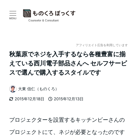
メ
イ
MENU
Counselor & Consultant
ン
コ
アフィリエイト広告を利用しています
秋葉原でネジを入手するなら各種豊富に揃
ン
えている西川電子部品さんへ セルフサービ
テ
スで選んで購入するスタイルです
ン
大東 信仁（ものくろ）
著
ツ
2015年12月18日
2015年12月13日
者
更新日
投稿日
へ
移
プロジェクターを設置するキッチンビーさんの
動
プロジェクトにて、ネジが必要となったのです