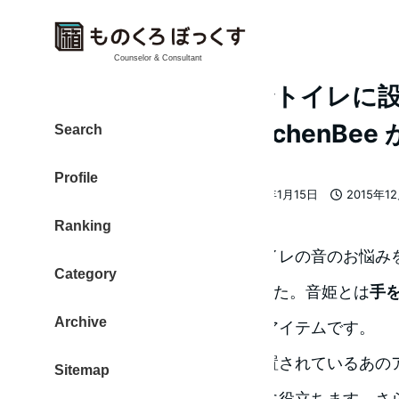
Counselor & Consultant
音姫をDIYで自分でトイレに
ッチンスペース kitchenBe
Search
Profile
大東 信仁（ものくろ）
2016年1月15日
2015年1
著
更新日
投稿日
Ranking
者
トイレは大切な空間です。トイレの音のお悩み
Category
姫」をDIYで自分で設置しました。音姫とは
手
Archive
擬音がスピーカーから流れる
アイテムです。
レストランなどのトイレに設置されているあの
Sitemap
を聞かれたくないというときに役立ちます。さ