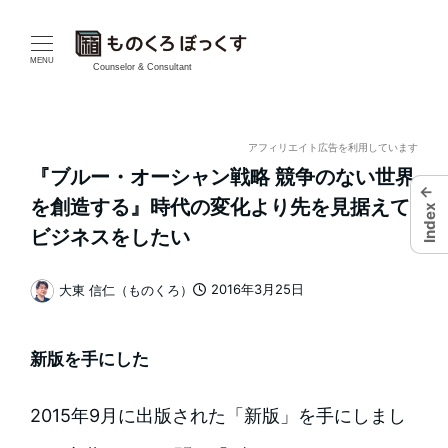
メ
イ
MENU
Counselor & Consultant
ン
コ
アフィリエイト広告を利用しています
『ブルー・オーシャン戦略 競争のない世界
ン
←
を創造する』時代の変化より先を見据えて
Index
テ
ビジネスをしたい
ン
2016年3月25日
大東 信仁（ものくろ）
投稿日
著
ツ
者
へ
新版を手にした
移
2015年9月に出版された「新版」を手にしまし
動