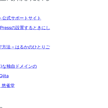
ト公式サポートサイト
Pressの設置するときにし
定方法 – はるかのひとりご
SL)な独自ドメインの
ita
 悠雀堂