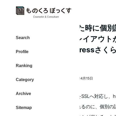
Counselor & Consultant
SSL（https）化した時に個
CSSが適応されずレイアウト
Search
ルの解決法-WordPressさ
Profile
の事例-
Ranking
大東 信仁（ものくろ）
2016年4月15日
Category
著
投稿日
者
Archive
WordPressで構築したブログをSSLへ対応し、
ップページは問題なく表示されるのに、個別の記
Sitemap