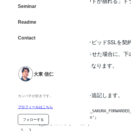
シート）が適応されずレイアウトが崩れる」ト
Seminar
決方法です。
Readme
トラブル発生の環境
Contact
さくらインターネットさんのラピッドSSLを契約し
にてWordPressサイトを動作させた場合に、
いと、CSSのパスが「http」となります。
大東 信仁
解決するには
wp-config.phpに下のコードを追記します。
カンパチが好きです。
// SSLを伝える
プロフィールはこちら
if( isset($_SERVER['HTTP_X_SAKURA_FORWARDED
    $_SERVER['HTTPS'] = 'on';
フォローする
    $_ENV['HTTPS'] = 'on';
}