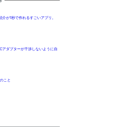
す
c appの紹介が1秒で作れるすごいアプリ。
ACアダプターが干渉しないように自
のこと