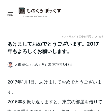
メ
イ
MENU
Counselor & Consultant
ン
コ
アフィリエイト広告を利用しています
あけましておめでとうございます。2017
ン
年もよろしくお願いします。
テ
2017年1月2日
大東 信仁（ものくろ）
ン
投稿日
著
者
ツ
2017年1月1日、あけましておめでとうございま
へ
す。
移
2016年を振り返りますと、東京の部屋を借りて
動