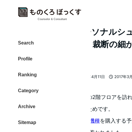
Counselor & Consultant
KITS FOUSEC パーソナル
KPS20WBを購入、裁断の
Search
ンが決め手
Profile
Ranking
大東 信仁（ものくろ）
2017年4月11日
2017年3
著
更新日
投稿日
者
Category
秋葉原のヨドバシカメラさんの2階フロアを訪
Archive
の書類を処分するために使うためです。
facebookでたまたま目にした
機種
を購入する予
Sitemap