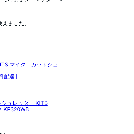
使えました。
 [KITS マイクロカットシュ
無料配達】
シュレッダー KITS
 KPS20WB
3