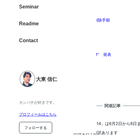
Seminar
Instagramのアカウント削除手順
Readme
Contact
ミラーレスカメラ“EOS M” 発表
大東 信仁
カンパチが好きです。
関連記事
プロフィールはこちら
「WWDC 2014」は6月2日から
フォローする
2014年4月5日
投稿日
加減な日本語訳あります