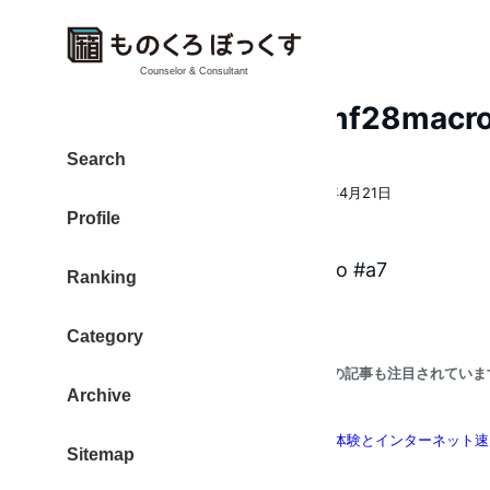
Counselor & Consultant
strawberry#50mmf28macro
Search
大東 信仁（ものくろ）
2017年4月21日
著
投稿日
Profile
者
Ranking
Category
こちらの記事も注目されていま
Archive
マンスリーマンション初体験とインターネット速
Sitemap
ンガー