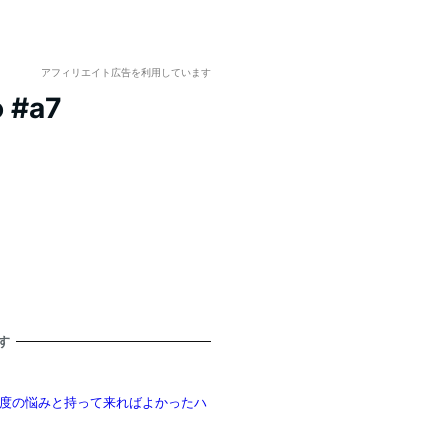
アフィリエイト広告を利用しています
 #a7
す
度の悩みと持って来ればよかったハ