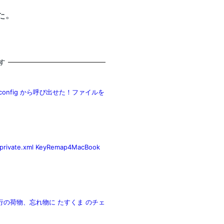
した。
す
h/config から呼び出せた！ファイルを
.xml KeyRemap4MacBook
行の荷物、忘れ物に たすくま のチェ