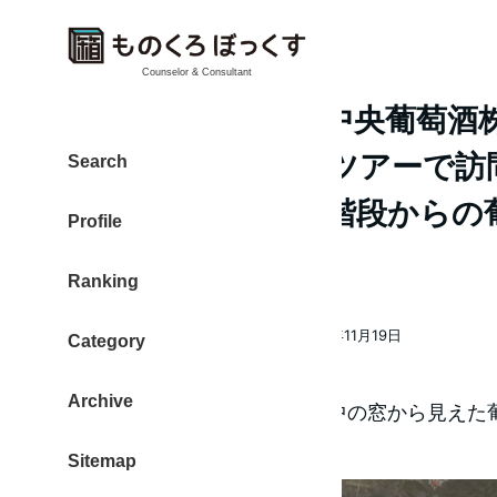
Counselor & Consultant
グレースワイン（中央葡萄酒
甲州市勝沼 ワインツアーで訪
Search
ティングエリアと階段からの
Profile
が素敵
Ranking
大東 信仁（ものくろ）
2017年11月19日
Category
著
投稿日
者
Archive
狭めの玄関から階段を登る途中の窓から見えた
敵でした。
Sitemap