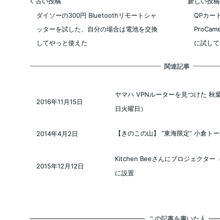
古い投稿
新しい投
ダイソーの300円 Bluetoothリモートシャ
QPカード
ッターを試した、自分の場合は電池を交換
ProCa
してやっと使えた
に試して
関連記事
ヤマハ VPNルーターを見つけた 秋葉
2016年11月15日
投稿日
日火曜日）
【きのこの山】 ”東海限定” 小倉ト
2014年4月2日
投稿日
Kitchen Beeさんにプロジェクター（
2015年12月12日
投稿日
に設置
この記事を書いた人