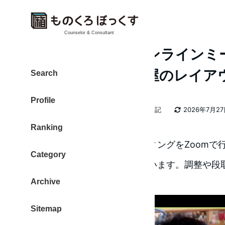
Counselor & Consultant
20171202 朝はオンライン
れから大掃除で部屋のレイア
Search
Profile
カテゴリー
大東 信仁（ものくろ）
2026年日記
2026年7月2
著
更新日
Ranking
者
午前中は、オンラインミーティングをZoomで
Category
月から新しいチャレンジを行います。調整や段
Archive
る金丸さんに感謝です。
Sitemap