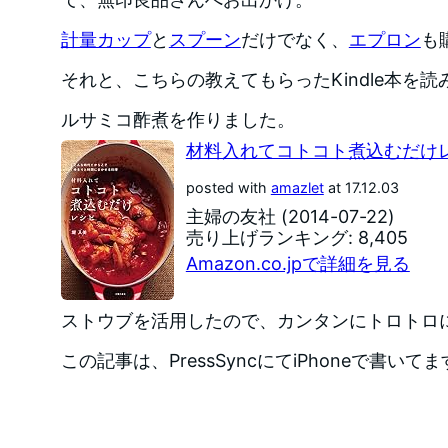
計量カップ
と
スプーン
だけでなく、
エプロン
も
それと、こちらの教えてもらったKindle本を
ルサミコ酢煮を作りました。
材料入れてコトコト煮込むだけ
posted with
amazlet
at 17.12.03
主婦の友社 (2014-07-22)
売り上げランキング: 8,405
Amazon.co.jpで詳細を見る
ストウブを活用したので、カンタンにトロトロ
この記事は、PressSyncにてiPhoneで書いて