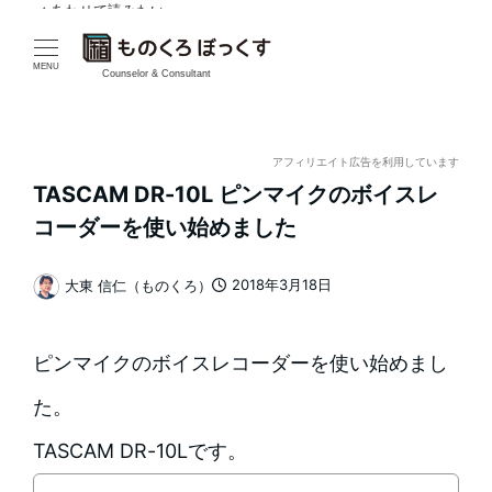
✓ あわせて読みたい
メ
イ
MENU
Counselor & Consultant
ン
コ
アフィリエイト広告を利用しています
TASCAM DR-10L ピンマイクのボイスレ
ン
コーダーを使い始めました
テ
2018年3月18日
大東 信仁（ものくろ）
ン
投稿日
著
者
ツ
ピンマイクのボイスレコーダーを使い始めまし
へ
た。
移
TASCAM DR-10Lです。
動