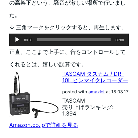
の高架下という、騒音が激しい場所で行いまし
た。
↓ 三角マークをクリックすると、再生します。
音
00:00
00:00
声
正直、ここまで上手に、音をコントロールして
プ
くれるとは、嬉しい誤算です。
TASCAM タスカム / DR-
レ
10L ピンマイクレコーダー
ー
posted with
amazlet
at 18.03.17
TASCAM
ヤ
売り上げランキング:
ー
1,394
Amazon.co.jpで詳細を見る