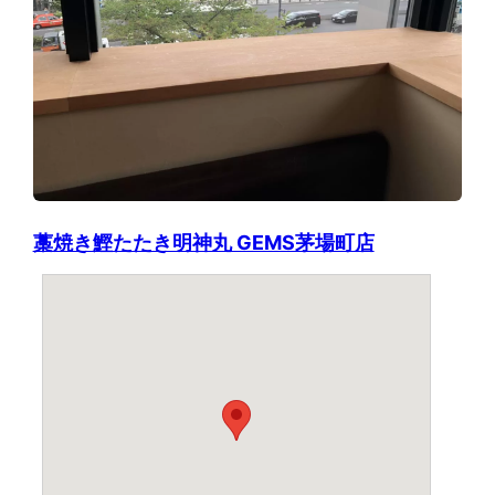
藁焼き鰹たたき明神丸 GEMS茅場町店