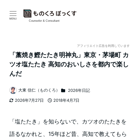
メ
イ
MENU
Counselor & Consultant
ン
コ
アフィリエイト広告を利用しています
「藁焼き鰹たたき明神丸」東京・茅場町 カ
ン
ツオ塩たたき 高知のおいしさを都内で楽し
テ
んだ
ン
カテゴリー
大東 信仁（ものくろ）
2026年日記
著
ツ
2026年7月27日
2018年4月7日
者
更新日
投稿日
へ
移
「塩たたき」を知らないで、カツオのたたきを
動
語るなかれと、15年ほど昔、高知で教えてもら