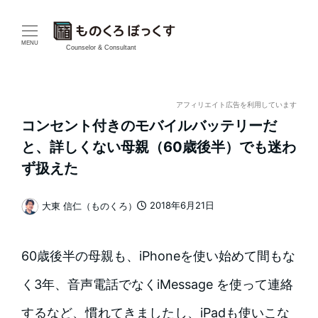
メ
イ
MENU
Counselor & Consultant
ン
コ
アフィリエイト広告を利用しています
コンセント付きのモバイルバッテリーだ
ン
と、詳しくない母親（60歳後半）でも迷わ
テ
ず扱えた
ン
2018年6月21日
大東 信仁（ものくろ）
投稿日
著
ツ
者
へ
60歳後半の母親も、iPhoneを使い始めて間もな
移
く3年、音声電話でなくiMessage を使って連絡
動
するなど、慣れてきましたし、iPadも使いこな