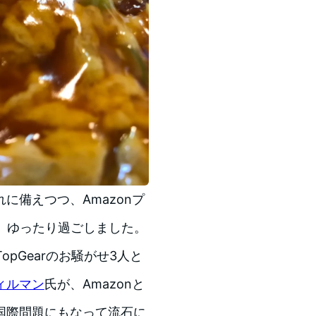
に備えつつ、Amazonプ
がら、ゆったり過ごしました。
opGearのお騒がせ3人と
ィルマン
氏が、Amazonと
国際問題にもなって流石に