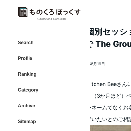
Counselor & Consultant
20180818 午前は個別セッ
Amazonプライムで The Grou
Search
Profile
大東 信仁（ものくろ）
2018年8月19日
著
投稿日
Ranking
者
朝10時から個別セッションをKitchen Beeさん
Category
ブログスタートされてしばらく（3か月ほど）
Archive
たクライアントさんから「ペンネームでなくお
信するスタイルに切り替えを行いたいとのご相
Sitemap