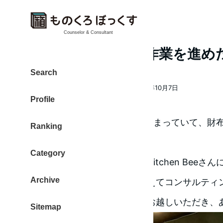
Counselor & Consultant
個別セッションと作業を進めた1日
Search
大東 信仁（ものくろ）
2018年10月7日
著
投稿日
Profile
者
みずほのATMが、この3連休止まっていて、財
Ranking
てセーフでした。
Category
午前中は、個別セッションをKitchen Bee
Archive
員して、ブログの枠組みを超えてコンサルティ
グを行いました。。海外からお越しいただき、
Sitemap