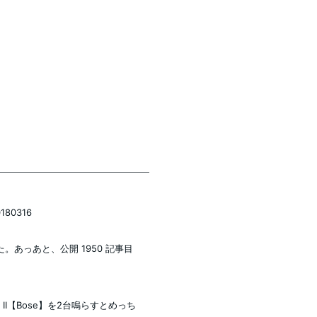
80316
あっあと、公開 1950 記事目
peaker II【Bose】を2台鳴らすとめっち