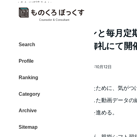
✓ あわせて読みたい
✓ あわせて読みたい
✓ あわせて読みたい
✓ あわせて読みたい
Counselor & Consultant
継続個別セッションと毎月定
セッションを満員御礼にて開催 
Search
Profile
大東 信仁（ものくろ）
2018年10月12日
著
投稿日
Ranking
者
前日が、夜遅くまで仕事だったために、気がつけ
Category
午前中は、前日の講座で録画した動画データの
Archive
アップロードを中心に、作業を進める。
Sitemap
作業中に、フッと気付いたのが、親指シフト習