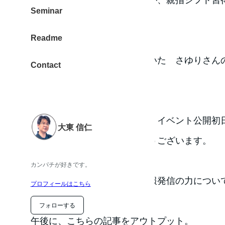
Seminar
ン。
Readme
あと、長い間お休みになっていた さゆりさん
Contact
様子。
来月から開催する新シリーズ。イベント公開初
大東 信仁
をいただきました。ありがとうございます。
カンパチが好きです。
SNSの情報に触発されて、情報発信の力につい
プロフィールはこちら
フォローする
午後に、こちらの記事をアウトプット。